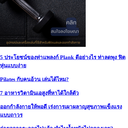
5 ประโยชน์ของท่าแพลงก์ Plank ดีอย่างไร ท่าลดพุง ฟิต
หุ่นแบบง่าย
Pilates กับคนอ้วน เล่นได้ไหม?
7 อาหารวิตามินเอสูงที่หาได้ใกล้ตัว
ออกกำลังกายให้พอดี เร่งการเผาผลาญสุขภาพแข็งแรง
แบบถาวร