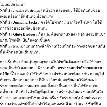
ไม่เลยปลายเท้า
ท่าที่ 2
/
Incline Push-ups
/ หน้าอก และแขน / ใช้มือดันกับขอบ
เตียงหรือเก้าอี้ที่มั่นคงเพื่อลดแรง
ท่าที่ 3
/
Jumping Jacks
/ คาร์ดิโอทั่วตัว / หากโดดไม่ไหว ให้ใช้
การก้าวขาออกทีละข้างแทน
ท่าที่ 4
/
Glute Bridges
/ ก้น และต้นขาด้านหลัง / นอนหงายชันเข่า
ยกสะโพกขึ้น บีบก้นตอนขึ้นสุด
ท่าที่ 5
/
Plank
/ แกนกลางลำตัว / เกร็งหน้าท้อง วางศอกขนานกับ
พื้น ตัวตรงเป็นเส้นขนาน
การเริ่มต้นเปลี่ยนหุ่นดูแลสุขภาพไม่จำเป็นต้องยากหรือใช้เวลา
นานเป็นชั่วโมงเลยค่ะ เพียงแค่หยิบ
ตารางออกกำลังกายแบบเซ
อร์กิต
นี้ไปลองปรับใช้ในชีวิตประจำวัน สัปดาห์ละ 3 วัน ควบคู่ไป
กับการเลือกทานอาหารที่มีประโยชน์และพักผ่อนให้เพียงพอ
ร่างกายจะค่อยๆ พัฒนาและแข็งแรงขึ้นอย่างเห็นได้ชัด ความ
สม่ำเสมอคือหัวใจสำคัญที่สุดในการสร้างหุ่นในฝัน ขอแค่เปิดใจ
ก้าวขาออกจากเซฟโซนแล้วมาเริ่มขยับร่างกายไปด้วยกันนะคะ
รับรองว่าผลลัพธ์ที่ได้จะทำให้คุณหลงรักตัวเองในเวอร์ชันที่ฟิต