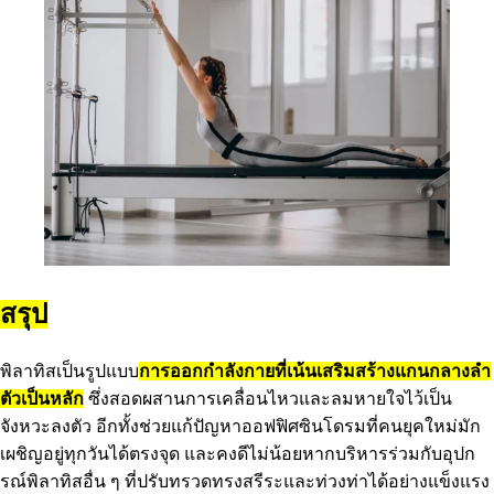
สรุป
พิลาทิสเป็นรูปแบบ
การออกกำลังกายที่เน้นเสริมสร้างแกนกลางลำ
ตัวเป็นหลัก
ซึ่งสอดผสานการเคลื่อนไหวและลมหายใจไว้เป็น
จังหวะลงตัว อีกทั้งช่วยแก้ปัญหาออฟฟิศซินโดรมที่คนยุคใหม่มัก
เผชิญอยู่ทุกวันได้ตรงจุด และคงดีไม่น้อยหากบริหารร่วมกับอุปก
รณ์พิลาทิสอื่น ๆ ที่ปรับทรวดทรงสรีระและท่วงท่าได้อย่างแข็งแรง