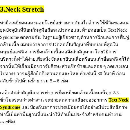
3.Neck Stretch
ท่ายืดเหยียดคอคงตอบโจทย์อย่างมากกับสไตล์การใช้ชีวิตของคน
ยุคปัจจุบันที่นิยมก้มดูมือถือจนปวดคอและท้ายทอยเป็น Text Neck
Syndrome ตกตามกัน ในฐานะผู้เชี่ยวชาญด้านการฝึกและการฟื้นฟู
กล้ามเนื้อ ผมพบว่าอาการปวดคอเป็นปัญหาที่พบบ่อยที่สุดใน
มนุษย์ออฟฟิศ การยืดกล้ามเนื้อคอจึงสำคัญมาก โดยวิธีการ
บริหารก็ทำได้ง่ายเพียงนั่งขัดสมาธิบนเสื่อหรือบนเก้าอี้ออฟฟิศก็ได้
จากนั้นให้เอื้อมมือขวาจับศีรษะส่วนซีกซ้ายและค่อย ๆ กดแรงเอน
ไปทางขวาจนรู้สึกยืดตึงส่วนคอและไหล่ ทำเช่นนี้ 30 วินาที ก่อน
สลับข้างไปด้านซ้าย รวม 5 – 6 เซ็ต
เคล็ดลับสำคัญคือ ควรทำการยืดเหยียดกล้ามเนื้อคอนี้ทุก 2-3
ชั่วโมงระหว่างทำงาน จะช่วยลดความเสี่ยงของอาการ
Text Neck
Syndrome
และป้องกันอาการปวดเมื่อยคอได้อย่างมีประสิทธิภาพ
ท่านี้เป็นท่าพื้นฐานที่แนะนำให้ทำเป็นประจำสำหรับคนทำงาน
ออฟฟิศ