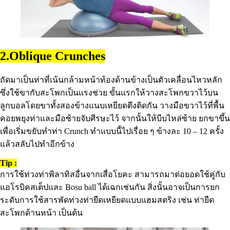
2.Oblique Crunches
ถัดมาเป็นท่าที่เน้นกล้ามหน้าท้องด้านข้างเป็นตัวเคลื่อนไหวหลัก
ซึ่งใช้ขากับสะโพกเป็นแรงช่วย ขั้นแรกให้วางสะโพกขวาไว้บน
ลูกบอลโดยขาทั้งสองข้างแนบเหยียดตึงติดกัน วางมือขวาไว้ที่พื้น
คอยพยุงท่าและมือซ้ายจับศีรษะไว้ จากนั้นให้บีบไหล่ซ้าย ยกขาขึ้น
เพื่อเริ่มขยับทำท่า Crunch ทำแบบนี้ไปเรื่อย ๆ ข้างละ 10 – 12 ครั้ง
แล้วสลับไปทำอีกข้าง
Tip :
การใช้ท่วงท่าพิลาทิสอื่นจากเสื่อโยคะ สามารถมาต่อยอดใช้คู่กับ
แอโรบิคสเต็ปและ Bosu ball ได้เฉกเช่นกัน สิ่งนั้นอาจเป็นการยก
ระดับการใช้สารพัดท่วงท่ายืดเหยียดแบบแฮมสตริง เช่น ท่ายืด
สะโพกด้านหน้า เป็นต้น