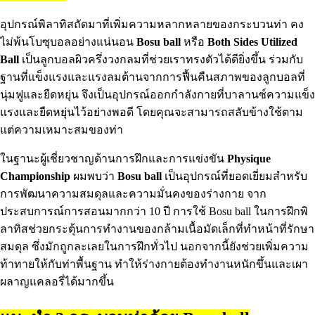
อุปกรณ์พิลาทิสถัดมาที่เพิ่มความหลากหลายของกระบวนท่า คง
ไม่พ้นโบซุบอลอย่างแน่นอน
Bosu ball
หรือ
Both Sides Utilized
Ball
เป็นลูกบอลผิวครึ่งวงกลมที่ช่วยเราทรงตัวได้ดียิ่งขึ้น ร่วมกับ
ฐานที่แข็งแรงและแรงลมต้านจากการฟื้นคืนสภาพของลูกบอลที่
นุ่มฟูและยืดหยุ่น จึงเป็นอุปกรณ์ออกกำลังกายที่บาลานซ์ความแข็ง
แรงและยืดหยุ่นไว้อย่างพอดี โดยคุณจะสามารถสลับข้างใช้ตาม
แต่ความเหมาะสมของท่า
ในฐานะผู้เชี่ยวชาญด้านการฝึกและการแข่งขัน
Physique
Championship
ผมพบว่า
Bosu ball
เป็นอุปกรณ์ที่ยอดเยี่ยมสำหรับ
การพัฒนาความสมดุลและความมั่นคงของร่างกาย จาก
ประสบการณ์การสอนมากกว่า 10 ปี การใช้ Bosu ball ในการฝึกพิ
ลาทิสช่วยกระตุ้นการทำงานของกล้ามเนื้อมัดเล็กที่ทำหน้าที่รักษา
สมดุล ซึ่งมักถูกละเลยในการฝึกทั่วไป นอกจากนี้ยังช่วยเพิ่มความ
ท้าทายให้กับท่าพื้นฐาน ทำให้ร่างกายต้องทำงานหนักขึ้นและเผา
ผลาญแคลอรี่ได้มากขึ้น