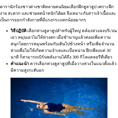
ดารานักร้องชาวต่างชาติหลายคนนิยมเลือกฝึกฮูลาฮูป เพราะฝึก
ง่าย สะดวก และช่วยลดน้ําหนักได้ผล จึงเหมาะกับสาวเจ้าเนื้อและ
เป็นการออกกําลังกายที่มีแรงกระแทกน้อยมากๆ
วิธีปฏิบัติ
เลือกห่วงฮูลาฮูปสําหรับผู้ใหญ่ คล้องห่วงลงบริเวณ
เอว หมุนเอวไม่ให้ห่วงตก เมื่อชํานาญแล้วค่อยเพิ่มความ
สนุกโดยการหมุนพร้อมกับเดินไปข้างหน้า หรือเพิ่มจํานวน
ห่วงเพื่อไม่ให้เกิดความจําเจและเบื่อหน่าย ฝึกเพียงแค่ 30
นาที ก็สามารถเบิร์นพลังงานได้ถึง 300 กิโลแคลอรีทีเดียว
คําแนะนํา
ควรเลือกห่วงฮูลาฮูปที่เมื่อวางห่วงในแนวตั้งแล้ว
มีความสูงระดับอก