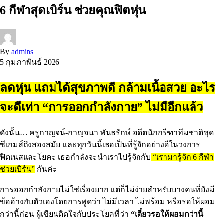
6 กีฬาสุดเบิร์น ช่วยคุณฟิตหุ่น
By
admins
5 กุมภาพันธ์ 2026
ลดหุ่น แถมได้สุขภาพดี กล้ามเนื้อสวย อะไร
จะดีเท่า “การออกกำลังกาย” ไม่มีอีกแล้ว
ดังนั้น… ครูกาญจน์-กาญจนา พันธรักษ์ อดีตนักกรีฑาทีมชาติชุด
ซีเกมส์ถึงสองสมัย และทุกวันนี้เธอเป็นที่รู้จักอย่างดีในวงการ
ฟิตเนสและโยคะ เธอกำลังจะนำเราไปรู้จักกับ
“เรามารู้จัก 6 กีฬา
ช่วยเบิร์น”
กันค่ะ
การออกกําลังกายไม่ใช่เรื่องยาก แต่ก็ไม่ง่ายสําหรับบางคนที่ยังมี
ข้ออ้างกับตัวเองโดยการพูดว่า ไม่มีเวลา ไม่พร้อม หรือรอให้ผอม
กว่านี้ก่อน ผู้เขียนติดใจกับประโยคที่ว่า
“เดี๋ยวรอให้ผอมกว่านี้