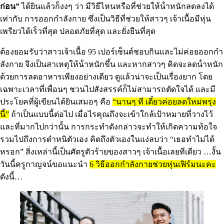
ก่อน”
ได้ยินแล้วก็งงๆ ว่า มีวิธีไหนหรือที่ช่วยให้น้ําหนักลดลงได้
เท่ากับ การออกกําลังกาย ซึ่งเป็นวิธีที่ช่วยให้สาวๆ เจ้าเนื้อมีหุ่น
เพรียวได้เร็วที่สุด ปลอดภัยที่สุด และยั่งยืนที่สุด
ต้องยอมรับว่าสาวเจ้าเนื้อ 95 เปอร์เซ็นต์ชอบกินและไม่ค่อยออกกํา
ลังกาย จึงเป็นสาเหตุให้น้ําหนักขึ้น และหากสาวๆ คิดจะลดน้ําหนัก
ด้วยการลดอาหารเพียงอย่างเดียว ดูแล้วน่าจะเป็นเรื่องยาก โดย
เฉพาะเวลาที่เพื่อนๆ ชวนไปสังสรรค์ก็ไม่สามารถตัดใจได้ และมี
ประโยคที่ผู้เขียนได้ยินเสมอๆ คือ
“นานๆ ที เดี๋ยวค่อยลดใหม่พรุ่ง
นี้”
ถ้าเป็นแบบนี้ต่อไป เมื่อไรคุณถึงจะเข้าใกล้เป้าหมายที่วางไว้
และที่มากไปกว่านั้น การกระทําดังกล่าวจะทําให้เกิดความท้อใจ
รวมไปถึงการตําหนิตัวเอง คิดถึงตัวเองในแง่ลบว่า “เธอทําไม่ได้
หรอก” สิ่งเหล่านี้เป็นศัตรูตัวร้ายของสาวๆ เจ้าเนื้อเลยทีเดียว …งั้น
วันนี้ครูกาญจน์ขอแนะนำ
6 วิธีออกกําลังกายช่วยหุ่นเฟิร์มนะคะ
ดังนี้…