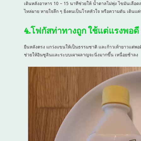
เดินหลังอาหาร 10 – 15 นาทีช่วยให้ น้ำตาลไม่พุ่ง ไขมันเลือดล
ไหล่ผาย หายใจลึก ๆ ยิ่งคนเป็นโรคหัวใจ หรือความดัน เดินแค่
4.โฟกัสท่าทางถูก ใช้แต่แรงพอดี
ยืนหลังตรง แกว่งแขนให้เป็นธรรมชาติ และก้าวเท้ายาวแต่พอดี 
ช่วยให้อินซูลินและระบบเผาผลาญจะนิ่งมากขึ้น เหนื่อยช้าลง