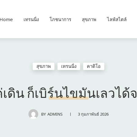
Home
เทรนนิ่ง
โภชนาการ
สุขภาพ
ไลฟ์สไตล์
สุขภาพ
เทรนนิ่ง
คาดิโอ
่เดิน ก็เบิร์นไขมันเลวได้จ
3 กุมภาพันธ์ 2026
BY
ADMINS