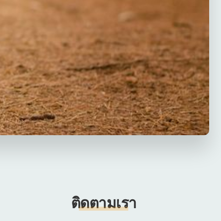
ติดตามเรา