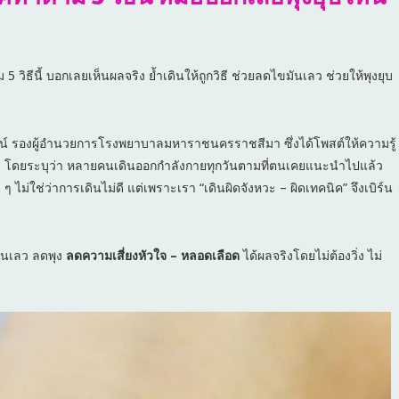
5 วิธีนี้ บอกเลยเห็นผลจริง ย้ำเดินให้ถูกวิธี ช่วยลดไขมันเลว ช่วยให้พุงยุบ
รจน์ รองผู้อำนวยการโรงพยาบาลมหาราชนครราชสีมา ซึ่งได้โพสต์ให้ความรู้
้จริง โดยระบุว่า หลายคนเดินออกกำลังกายทุกวันตามที่ตนเคยแนะนำไปแล้ว
จริง ๆ ไม่ใช่ว่าการเดินไม่ดี แต่เพราะเรา “เดินผิดจังหวะ – ผิดเทคนิค” จึงเบิร์น
มันเลว ลดพุง
ลดความเสี่ยงหัวใจ – หลอดเลือด
ได้ผลจริงโดยไม่ต้องวิ่ง ไม่