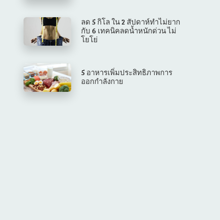
ลด 5 กิโล ใน 2 สัปดาห์ทำไม่ยาก
กับ 6 เทคนิคลดน้ำหนักด่วน ไม่
โยโย่
5 อาหารเพิ่มประสิทธิภาพการ
ออกกำลังกาย