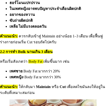
ฮอร์โมนแปรปรวน
ในเพศหญิงอาจพบปัญหาประจำเดือนผิดปกติ
อยากของหวาน
ขับถ่ายผิดปกติ
เพลีย ไม่มีแรงตลอดวัน
คำแนะนำ:
ควรกลับเข้าสู่ Maintain อย่างน้อย 1–3 เดือน เพื่อฟื้นฟู
ร่างกายก่อนเริ่ม Cut รอบถัดไปครับ
2.2 การทำ Bulk นานเกิน 3 เดือน
หรือเริ่มสังเกตว่า
Body Fat
เพิ่มขึ้นมาก เช่น
เพศชาย
Body Fat มากกว่า 20%
เพศหญิง
Body Fat มากกว่า 30%
คำแนะนำ:
ให้กลับมา
Maintain
หรือ
Cut
เพื่อลดไขมันลงให้อยู่ใน
ระดับที่เหมาะสมก่อน