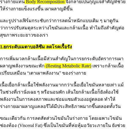
ร่างกายแทน
Body Recomposition
จึงกลายเป็นกุญแจสำคัญที่ช่วย
ให้ร่างกายแข็งแรงขึ้น เผาผลาญดีขึ้น
และรูปร่างเฟิร์มกระชับกว่าการลดน้ำหนักแบบเดิม ๆ มาดูกัน
ว่าการปรับสมดุลระหว่างไขมันและกล้ามเนื้อ ทำไมถึงสำคัญต่อ
สุขภาพระยะยาวของเรา
1.ยกระดับเมตาบอลิซึม ลดโรคเรื้อรัง
การเพิ่มมวลกล้ามเนื้อมีส่วนสำคัญในการยกระดับอัตราการเผา
ผลาญพลังงานขณะพัก
(Resting Metabolic Rate)
เพราะกล้ามเนื้อ
เปรียบเสมือน “เตาเผาพลังงาน” ของร่างกาย
เนื้อเยื่อกล้ามเนื้อใช้พลังงานมากกว่าเนื้อเยื่อไขมันหลายเท่า แม้
ในช่วงที่เรานั่งเฉย ๆ หรือนอนพัก เส้นใยกล้ามเนื้อก็ยังต้องใช้
พลังงานในการคงสภาพและซ่อมแซมตัวเองอยู่ตลอด ทำให้
ร่างกายเผาผลาญแคลอรีได้มีประสิทธิภาพมากขึ้นตลอดทั้งวัน
ขณะเดียวกัน การลดสัดส่วนไขมันในร่างกาย โดยเฉพาะไขมัน
ช่องท้อง (Visceral Fat) ซึ่งเป็นไขมันที่ห่อหุ้มอวัยวะภายใน ยังช่วย