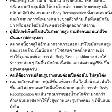
เคยมีพื้นฐานการฝึกมาก่อน แต่ห่างฟิตเนสมาหลายเดือน
หรือหลายปี กลุ่มนี้มักได้ประโยชน์จาก muscle memory เมื่อ
กลับมาจัดโปรแกรมแบบ Body Recomposition ทั้งเวทเทรนนิ่ง
และโภชนาการที่เหมาะสม จะช่วยดึงกล้ามเนื้อที่เคยมีกลับ
มา พร้อมลดไขมันที่สะสมช่วงที่หยุดออกกำลังกาย
ผู้ที่มีเปอร์เซ็นต์ไขมันในร่างกายสูง รวมถึงคนผอมแต่มีไข
มันแฝง (skinny-fat)
คนกลุ่มนี้อาจดูไม่อ้วนมากจากภายนอก แต่มีไขมันสะสมสูง
และมวลกล้ามเนื้อน้อย การโฟกัสแค่ “ลดน้ำหนัก” จะยิ่ง
ทำให้ดูผอมแต่ย้วย การทำ Body Recomposition จะช่วยให้
ร่างกายค่อย ๆ ลีนขึ้น มีกล้ามเนื้อชัด และสัดส่วนดูเฟิร์มขึ้น
อย่างสมดุลครับ
คนที่ต้องการเปลี่ยนรูปร่างแบบค่อยเป็นค่อยไป ไม่สุดโต่ง
เหมาะกับคนที่อยากหุ่นดีขึ้น แข็งแรงขึ้น ใส่เสื้อผ้าแล้วมั่นใจ
ขึ้น แต่ไม่อยากลดหรือเพิ่มน้ำหนักแบบสุดขั้ว การทำ Body
Recomposition จะเน้น “คุณภาพของน้ำหนักตัว” มากกว่า
ตัวเลขบนตาชั่ง ทำให้ทั้งสุขภาพและรูปร่างค่อย ๆ ดีขึ้นแบบ
ยั่งยืน