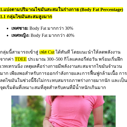
1.แบ่งตามปริมาณไขมันสะสมในร่างกาย (Body Fat Percentage)
1.1 กลุ่มไขมันสะสมสูงมาก
เพศชาย:
Body Fat มากกว่า 30%
เพศหญิง:
Body Fat มากกว่า 40%
กลุ่มนี้สามารถเข้าสู่
เฟส Cut
ได้ทันที โดยแนะนำให้ลดพลังงาน
จากค่า
TDEE
ประมาณ 300–500 กิโลแคลอรีต่อวัน พร้อมเริ่มฝึก
เวทเทรนนิ่ง เหตุผลคือร่างกายมีพลังงานสะสมจากไขมันจำนวน
มาก เพียงพอสำหรับการออกกำลังกายและการฟื้นฟูกล้ามเนื้อ การ
ลดไขมันในช่วงนี้จึงไม่กระทบสมรรถภาพร่างกายมากนัก และเป็น
จุดเริ่มต้นที่เหมาะสมที่สุดสำหรับคนที่มีน้ำหนักเกินมาก