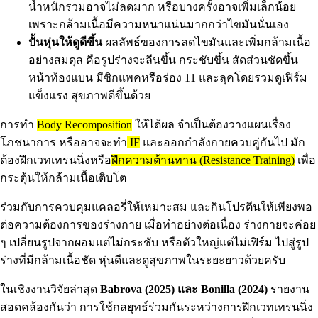
น้ำหนักรวมอาจไม่ลดมาก หรือบางครั้งอาจเพิ่มเล็กน้อย
เพราะกล้ามเนื้อมีความหนาแน่นมากกว่าไขมันนั่นเอง
ปั้นหุ่นให้ดูดีขึ้น
ผลลัพธ์ของการลดไขมันและเพิ่มกล้ามเนื้อ
อย่างสมดุล คือรูปร่างจะลีนขึ้น กระชับขึ้น สัดส่วนชัดขึ้น
หน้าท้องแบน มีซิกแพคหรือร่อง 11 และลุคโดยรวมดูเฟิร์ม
แข็งแรง สุขภาพดีขึ้นด้วย
การทำ
Body Recomposition
ให้ได้ผล จำเป็นต้องวางแผนเรื่อง
โภชนาการ หรืออาจจะทำ
IF
และออกกำลังกายควบคู่กันไป มัก
ต้องฝึกเวทเทรนนิ่งหรือ
ฝึกความต้านทาน (Resistance Training)
เพื่อ
กระตุ้นให้กล้ามเนื้อเติบโต
ร่วมกับการควบคุมแคลอรี่ให้เหมาะสม และกินโปรตีนให้เพียงพอ
ต่อความต้องการของร่างกาย เมื่อทำอย่างต่อเนื่อง ร่างกายจะค่อย
ๆ เปลี่ยนรูปจากผอมแต่ไม่กระชับ หรือตัวใหญ่แต่ไม่เฟิร์ม ไปสู่รูป
ร่างที่มีกล้ามเนื้อชัด หุ่นดีและดูสุขภาพในระยะยาวด้วยครับ
ในเชิงงานวิจัยล่าสุด
Babrova (2025) และ Bonilla (2024)
รายงาน
สอดคล้องกันว่า การใช้กลยุทธ์ร่วมกันระหว่างการฝึกเวทเทรนนิ่ง