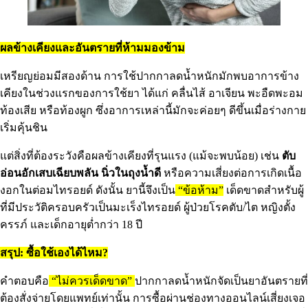
ผลข้างเคียงและอันตรายที่ห้ามมองข้าม
เหรียญย่อมมีสองด้าน การใช้ปากกาลดน้ำหนักมักพบอาการข้าง
เคียงในช่วงแรกของการใช้ยา ได้แก่ คลื่นไส้ อาเจียน พะอืดพะอม
ท้องเสีย หรือท้องผูก ซึ่งอาการเหล่านี้มักจะค่อยๆ ดีขึ้นเมื่อร่างกาย
เริ่มคุ้นชิน
แต่สิ่งที่ต้องระวังคือผลข้างเคียงที่รุนแรง (แม้จะพบน้อย) เช่น
ตับ
อ่อนอักเสบเฉียบพลัน นิ่วในถุงน้ำดี
หรือความเสี่ยงต่อการเกิดเนื้อ
งอกในต่อมไทรอยด์ ดังนั้น ยานี้จึงเป็น
“ข้อห้าม”
เด็ดขาดสำหรับผู้
ที่มีประวัติครอบครัวเป็นมะเร็งไทรอยด์ ผู้ป่วยโรคตับ/ไต หญิงตั้ง
ครรภ์ และเด็กอายุต่ำกว่า 18 ปี
สรุป: ซื้อใช้เองได้ไหม?
คำตอบคือ
“ไม่ควรเด็ดขาด”
ปากกาลดน้ำหนักจัดเป็นยาอันตรายที่
ต้องสั่งจ่ายโดยแพทย์เท่านั้น การซื้อผ่านช่องทางออนไลน์เสี่ยงเจอ