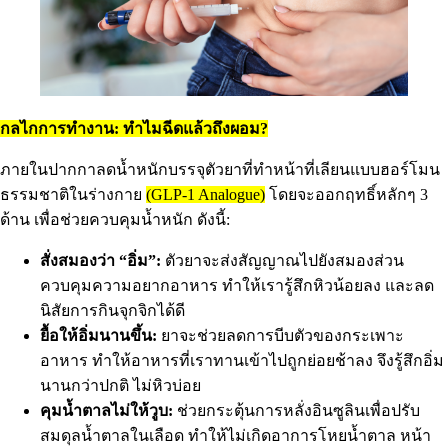
กลไกการทำงาน: ทำไมฉีดแล้วถึงผอม?
ภายในปากกาลดน้ำหนักบรรจุตัวยาที่ทำหน้าที่เลียนแบบฮอร์โมน
ธรรมชาติในร่างกาย
(GLP-1 Analogue)
โดยจะออกฤทธิ์หลักๆ 3
ด้าน เพื่อช่วยควบคุมน้ำหนัก ดังนี้:
สั่งสมองว่า “อิ่ม”:
ตัวยาจะส่งสัญญาณไปยังสมองส่วน
ควบคุมความอยากอาหาร ทำให้เรารู้สึกหิวน้อยลง และลด
นิสัยการกินจุกจิกได้ดี
ยื้อให้อิ่มนานขึ้น:
ยาจะช่วยลดการบีบตัวของกระเพาะ
อาหาร ทำให้อาหารที่เราทานเข้าไปถูกย่อยช้าลง จึงรู้สึกอิ่ม
นานกว่าปกติ ไม่หิวบ่อย
คุมน้ำตาลไม่ให้วูบ:
ช่วยกระตุ้นการหลั่งอินซูลินเพื่อปรับ
สมดุลน้ำตาลในเลือด ทำให้ไม่เกิดอาการโหยน้ำตาล หน้า