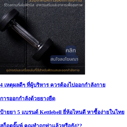
4 เหตุผลดีๆ ที่ผู้บริหาร ควรต้องไปออกกำลังกาย
การออกกำลังด้วยยางยืด
ป้ายยา 5 แบรนด์ Kettlebell ยี่ห้อไหนดี หาซื้อง่ายในไทย
สก็อตจั๊มพ์ คุณทำถูกท่าแล้วหรือยัง??