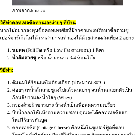
ภาพจาก:krua.co
วิธีทำคอทเทจชีสทานเองง่ายๆ ที่บ้าน
หากไม่อยากลงทุนซื้อคอทเทจชีสที่มีราคาแพงหรือหาซื้อตามซู
เปอร์มาร์เก็ตไม่ได้ เราสามารถทำเองได้ด้วยส่วนผสมเพียง 2 อย่าง
นมสด
(Full Fat หรือ Low Fat ตามชอบ) 1 ลิตร
น้ำส้มสายชู
หรือ น้ำมะนาว 3-4 ช้อนโต๊ะ
วิธีทำ:
ต้มนมให้ร้อนแต่ไม่ต้องเดือด (ประมาณ 80°C)
ค่อยๆ เทน้ำส้มสายชูลงไปแล้วคนเบาๆ จนน้ำนมแยกตัวเป็น
ก้อนสีขาวและน้ำใสๆ (Whey)
กรองด้วยผ้าขาวบาง ล้างน้ำเย็นเพื่อลดความเปรี้ยว
บีบน้ำออกให้แห้งตามความชอบ คุณจะได้คอทเทจชีสสด
ใหม่ไร้สารกันบูด
คอทเทจชีส (Cottage Cheese) คือหนึ่งในซูเปอร์ฟู้ดที่ตอบ