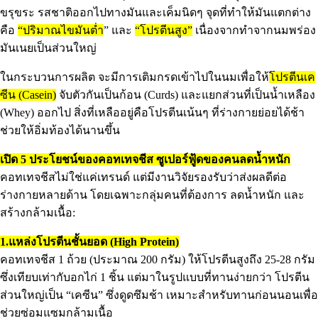
ขรุขระ รสชาติออกไปทางมันและเค็มนิดๆ จุดที่ทำให้มันแตกต่าง
คือ
“ปริมาณไขมันต่ำ
” และ
“โปรตีนสูง”
เนื่องจากทำจากนมพร่อง
มันเนยเป็นส่วนใหญ่
ในกระบวนการผลิต จะมีการเติมกรดเข้าไปในนมเพื่อให้
โปรตีนเค
ซีน (Casein)
จับตัวกันเป็นก้อน (Curds) และแยกส่วนที่เป็นน้ำเหลือง
(Whey) ออกไป สิ่งที่เหลืออยู่คือโปรตีนเน้นๆ ที่ร่างกายย่อยได้ช้า
ช่วยให้อิ่มท้องได้นานขึ้น
เปิด 5 ประโยชน์ของคอทเทจชีส ซูเปอร์ฟู้ดของคนลดน้ำหนัก
คอทเทจชีสไม่ใช่แค่เทรนด์ แต่มีงานวิจัยรองรับว่าส่งผลดีต่อ
ร่างกายหลายด้าน โดยเฉพาะกลุ่มคนที่ต้องการ ลดน้ำหนัก และ
สร้างกล้ามเนื้อ:
1.แหล่งโปรตีนชั้นยอด (High Protein)
คอทเทจชีส 1 ถ้วย (ประมาณ 200 กรัม) ให้โปรตีนสูงถึง 25-28 กรัม
ซึ่งเทียบเท่ากับอกไก่ 1 ชิ้น แต่มาในรูปแบบที่ทานง่ายกว่า โปรตีน
ส่วนใหญ่เป็น “เคซีน” ซึ่งดูดซึมช้า เหมาะสำหรับทานก่อนนอนเพื่อ
ช่วยซ่อมแซมกล้ามเนื้อ