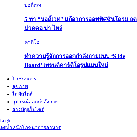
บอดี้เวท
5 ท่า “บอดี้เวท” แก้อาการออฟฟิศซินโดรม ลด
ปวดคอ บ่า ไหล่
คาดิโอ
ทำความรู้จักการออกกำลังกายแบบ ‘Slide
Board’ เทรนด์คาร์ดิโอรูปแบบใหม่
โภชนาการ
สุขภาพ
ไลฟ์สไตล์
อุปกรณ์ออกกำลังกาย
สารบัญเว็บไซต์
Login
ลดน้ำหนัก
โภชนาการอาหาร