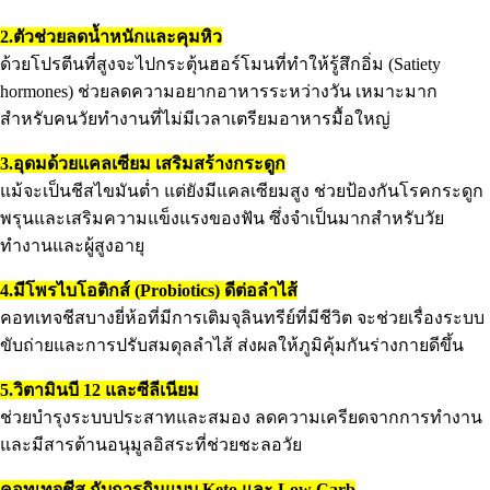
2.ตัวช่วยลดน้ำหนักและคุมหิว
ด้วยโปรตีนที่สูงจะไปกระตุ้นฮอร์โมนที่ทำให้รู้สึกอิ่ม (Satiety
hormones) ช่วยลดความอยากอาหารระหว่างวัน เหมาะมาก
สำหรับคนวัยทำงานที่ไม่มีเวลาเตรียมอาหารมื้อใหญ่
3.อุดมด้วยแคลเซียม เสริมสร้างกระดูก
แม้จะเป็นชีสไขมันต่ำ แต่ยังมีแคลเซียมสูง ช่วยป้องกันโรคกระดูก
พรุนและเสริมความแข็งแรงของฟัน ซึ่งจำเป็นมากสำหรับวัย
ทำงานและผู้สูงอายุ
4.มีโพรไบโอติกส์ (Probiotics) ดีต่อลำไส้
คอทเทจชีสบางยี่ห้อที่มีการเติมจุลินทรีย์ที่มีชีวิต จะช่วยเรื่องระบบ
ขับถ่ายและการปรับสมดุลลำไส้ ส่งผลให้ภูมิคุ้มกันร่างกายดีขึ้น
5.วิตามินบี 12 และซีลีเนียม
ช่วยบำรุงระบบประสาทและสมอง ลดความเครียดจากการทำงาน
และมีสารต้านอนุมูลอิสระที่ช่วยชะลอวัย
คอทเทจชีส กับการกินแบบ Keto และ Low Carb