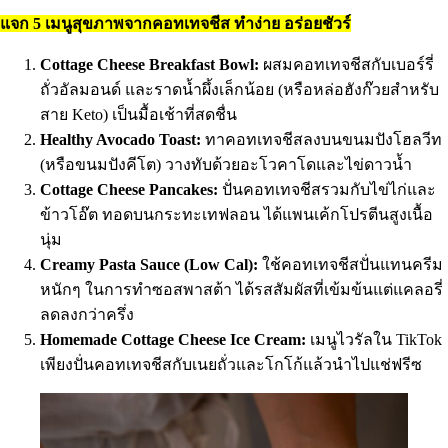
แจก 5 เมนูสุขภาพจากคอทเทจชีส ทำง่าย อร่อยชัวร์
Cottage Cheese Breakfast Bowl:
ผสมคอทเทจชีสกับเบอร์รี่
ถั่วอัลมอนด์ และราดน้ำผึ้งเล็กน้อย (หรือหล่อฮังก๊วยสำหรับ
สาย Keto) เป็นมื้อเช้าที่สดชื่น
Healthy Avocado Toast:
ทาคอทเทจชีสลงบนขนมปังโฮลวีท
(หรือขนมปังคีโต) วางทับด้วยอะโวคาโดและไข่ดาวน้ำ
Cottage Cheese Pancakes:
ปั่นคอทเทจชีสรวมกับไข่ไก่และ
ข้าวโอ๊ต ทอดบนกระทะเทฟลอน ได้แพนเค้กโปรตีนสูงเนื้อ
นุ่ม
Creamy Pasta Sauce (Low Cal):
ใช้คอทเทจชีสปั่นแทนครีม
หนักๆ ในการทำซอสพาสต้า ได้รสสัมผัสที่เข้มข้นแต่แคลอรี่
ลดลงกว่าครึ่ง
Homemade Cottage Cheese Ice Cream:
เมนูไวรัลใน TikTok
เพียงปั่นคอทเทจชีสกับเนยถั่วและโกโก้แล้วนำไปแช่ฟรีซ