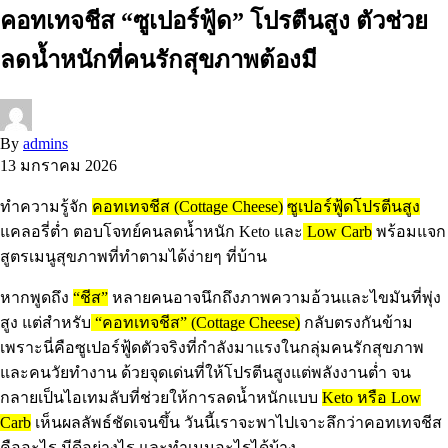
คอทเทจชีส “ซูเปอร์ฟู้ด” โปรตีนสูง ตัวช่วย
ลดน้ำหนักที่คนรักสุขภาพต้องมี
By
admins
13 มกราคม 2026
ทำความรู้จัก
คอทเทจชีส (Cottage Cheese)
ซูเปอร์ฟู้ดโปรตีนสูง
แคลอรี่ต่ำ ตอบโจทย์คนลดน้ำหนัก Keto และ
Low Carb
พร้อมแจก
สูตรเมนูสุขภาพที่ทำตามได้ง่ายๆ ที่บ้าน
หากพูดถึง
“ชีส”
หลายคนอาจนึกถึงภาพความอ้วนและไขมันที่พุ่ง
สูง แต่สำหรับ
“คอทเทจชีส” (Cottage Cheese)
กลับตรงกันข้าม
เพราะนี่คือซูเปอร์ฟู้ดตัวจริงที่กำลังมาแรงในกลุ่มคนรักสุขภาพ
และคนวัยทำงาน ด้วยจุดเด่นที่ให้โปรตีนสูงแต่พลังงานต่ำ จน
กลายเป็นไอเทมลับที่ช่วยให้การลดน้ำหนักแบบ
Keto หรือ Low
Carb
เห็นผลลัพธ์ชัดเจนขึ้น วันนี้เราจะพาไปเจาะลึกว่าคอทเทจชีส
คืออะไร มีดีอย่างไร และทำเมนูอะไรได้บ้าง