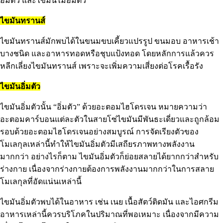
อิ่มตัว และไขมันไม่อิ่มตัว
ไขมันทรานส์
ไขมันทรานส์มักพบได้ในขนมขบเคี้ยวแปรรูป ขนมอบ อาหารเช้า
บางชนิด และอาหารทอดหรือชุบแป้งทอด โดยหลักการแล้วควร
หลีกเลี่ยงไขมันทรานส์ เพราะจะเพิ่มความเสี่ยงต่อโรคเรื้อรัง
ไขมันอิ่มตัว
ไขมันอิ่มตัวนั้น “อิ่มตัว” ด้วยอะตอมไฮโดรเจน หมายความว่า
อะตอมคาร์บอนแต่ละตัวในสายโซ่ไขมันมีพันธะเดี่ยวและถูกล้อม
รอบด้วยอะตอมไฮโดรเจนอย่างสมบูรณ์ การจัดเรียงตัวของ
โมเลกุลเหล่านี้ทำให้ไขมันอิ่มตัวมีเสถียรภาพทางพลังงาน
มากกว่า อย่างไรก็ตาม ไขมันอิ่มตัวก็ย่อยสลายได้ยากกว่าสำหรับ
ร่างกาย เนื่องจากร่างกายต้องการพลังงานมากกว่าในการสลาย
โมเลกุลที่อัดแน่นเหล่านี้
ไขมันอิ่มตัวพบได้ในอาหาร เช่น เนย เนื้อสัตว์ติดมัน และไอศกรีม
อาหารเหล่านี้ควรบริโภคในปริมาณที่พอเหมาะ เนื่องจากมีความ