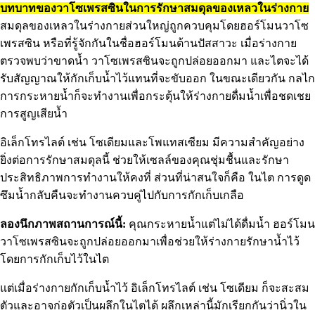
บทบาทของวาโซเพรสซินในการรักษาสมดุลของเหลวในร่างกาย
สมดุลของเหลวในร่างกายส่วนใหญ่ถูกควบคุมโดยฮอร์โมนวาโซ
เพรสซิน หรือที่รู้จักกันในชื่อฮอร์โมนต้านปัสสาวะ เมื่อร่างกาย
ตรวจพบว่าขาดน้ำ วาโซเพรสซินจะถูกปล่อยออกมา และไตจะได้
รับสัญญาณให้กักเก็บน้ำไว้แทนที่จะขับออก ในขณะเดียวกัน กลไก
การกระหายน้ำก็จะทำงานเพื่อกระตุ้นให้ร่างกายดื่มน้ำเพื่อชดเชย
การสูญเสียน้ำ
อิเล็กโทรไลต์ เช่น โซเดียมและโพแทสเซียม มีความสำคัญอย่าง
ยิ่งต่อการรักษาสมดุลนี้ ช่วยให้เซลล์ของคุณชุ่มชื้นและรักษา
ประสิทธิภาพการทำงานให้คงที่ ส่วนที่น่าสนใจก็คือ ในไต การดูด
ซึมน้ำกลับคืนจะทำงานควบคู่ไปกับการกักเก็บเกลือ
ลองนึกภาพสถานการณ์นี้:
คุณกระหายน้ำแต่ไม่ได้ดื่มน้ำ ฮอร์โมน
วาโซเพรสซินจะถูกปล่อยออกมาเพื่อช่วยให้ร่างกายรักษาน้ำไว้
โดยการกักเก็บไว้ในไต
แต่เมื่อร่างกายกักเก็บน้ำไว้ อิเล็กโทรไลต์ เช่น โซเดียม ก็จะสะสม
ตัวและอาจก่อตัวเป็นผลึกในไตได้ ผลึกเหล่านี้มักเรียกกันว่านิ่วใน