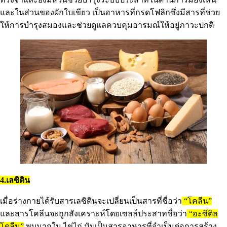
และในส่วนของผักใบเขียว เป็นอาหารที่กรดโฟลิกซึ่งมีสารที่ช่วย
ให้การบำรุงสมองและช่วยดูแลควบคุมอารมณ์ให้อยู่ภาวะปกติ
4.เลซิติน
เมื่อร่างกายได้รับสารเลซิตินจะเปลี่ยนเป็นสารที่ชื่อว่า
“โคลีน”
และสารโคลีนจะถูกสังเคราะห์โดยเซลล์ประสาทชื่อว่า
“อะซิติล
โดลีน”
พบมากใน ไข่ไก่ นับเป็นสารอาหารที่จำเป็นต่อการสร้าง