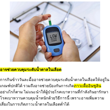
อาจช่วยควบคุมระดับน้ำตาลในเลือด
การกินข้าววันละมื้ออาจช่วยควบคุมระดับน้ำตาลในเลือดให้อยู่ใน
เกณฑ์ปกติได้ รวมถึงอาจช่วยป้องกันการเกิด
ภาวะดื้ออินซูลิน
อย่างไรก็ตาม ไม่แนะนำให้ผู้ป่วยโรคเบาหวานที่กำลังกินยารักษา
โรคเบาหวานควบคุมน้ำหนักด้วยวิธีการนี้ เพราะอาจเพิ่มความ
เสี่ยงในการเกิดภาวะน้ำตาลในเลือดต่ำได้