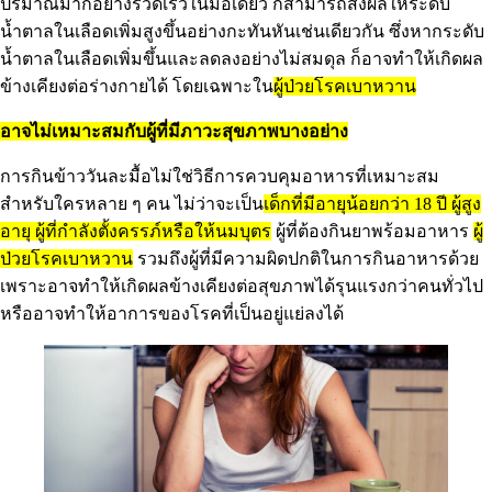
ปริมาณมากอย่างรวดเร็วในมื้อเดียว ก็สามารถส่งผลให้ระดับ
น้ำตาลในเลือดเพิ่มสูงขึ้นอย่างกะทันหันเช่นเดียวกัน ซึ่งหากระดับ
น้ำตาลในเลือดเพิ่มขึ้นและลดลงอย่างไม่สมดุล ก็อาจทำให้เกิดผล
ข้างเคียงต่อร่างกายได้ โดยเฉพาะใน
ผู้ป่วยโรคเบาหวาน
อาจไม่เหมาะสมกับผู้ที่มีภาวะสุขภาพบางอย่าง
การกินข้าววันละมื้อไม่ใช่วิธีการควบคุมอาหารที่เหมาะสม
สำหรับใครหลาย ๆ คน ไม่ว่าจะเป็น
เด็กที่มีอายุน้อยกว่า 18 ปี
ผู้สูง
อายุ
ผู้ที่กำลังตั้งครรภ์หรือให้นมบุตร
ผู้ที่ต้องกินยาพร้อมอาหาร
ผู้
ป่วยโรคเบาหวาน
รวมถึงผู้ที่มีความผิดปกติในการกินอาหารด้วย
เพราะอาจทำให้เกิดผลข้างเคียงต่อสุขภาพได้รุนแรงกว่าคนทั่วไป
หรืออาจทำให้อาการของโรคที่เป็นอยู่แย่ลงได้