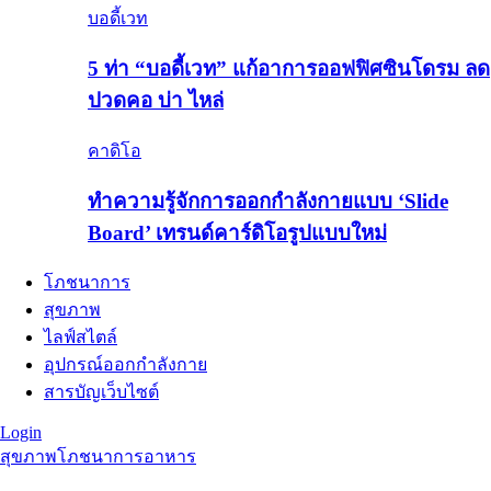
บอดี้เวท
5 ท่า “บอดี้เวท” แก้อาการออฟฟิศซินโดรม ลด
ปวดคอ บ่า ไหล่
คาดิโอ
ทำความรู้จักการออกกำลังกายแบบ ‘Slide
Board’ เทรนด์คาร์ดิโอรูปแบบใหม่
โภชนาการ
สุขภาพ
ไลฟ์สไตล์
อุปกรณ์ออกกำลังกาย
สารบัญเว็บไซต์
Login
สุขภาพ
โภชนาการอาหาร