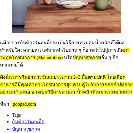
แม้ว่าการกินข้าววันละมื้อจะเป็นวิธีการควบคุมน้ำหนักที่ได้ผล
สำหรับใครหลายคน แต่หากทำไปนาน ๆ ก็อาจนำไปสู่การเกิด
ภา
วะทุพโภชนาการ
(Malnutrition)
หรือ
ปัญหาสุขภาพ
อื่น ๆ อีก
มากมายได้
ดังนั้น การกินอาหารวันละประมาณ 2–3 มื้อตามปกติ โดยเลือก
อาหารที่มีคุณค่าทางโภชนาการสูง ควบคู่ไปกับการออกกำลังกาย
อย่างสม่ำเสมอ อาจเป็นวิธีการควบคุมน้ำหนักที่เหมาะสมมากกว่า
ที่มา :
pobpad.com
Tags
กินข้าววันละมื้อ
ปัญหาสุขภาพ