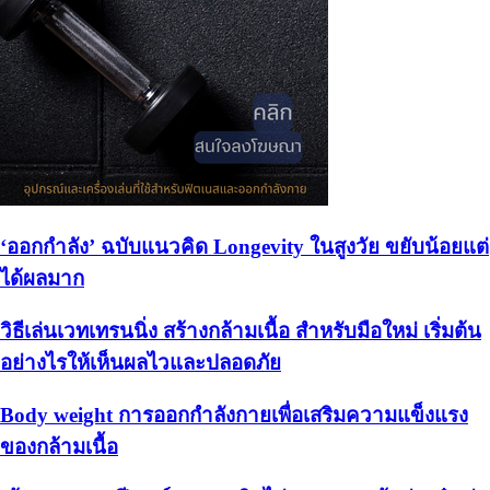
‘ออกกำลัง’ ฉบับแนวคิด Longevity ในสูงวัย ขยับน้อยแต่
ได้ผลมาก
วิธีเล่นเวทเทรนนิ่ง สร้างกล้ามเนื้อ สำหรับมือใหม่ เริ่มต้น
อย่างไรให้เห็นผลไวและปลอดภัย
Body weight การออกกำลังกายเพื่อเสริมความแข็งแรง
ของกล้ามเนื้อ