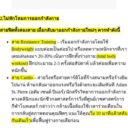
2.ไม่หักโหมการออกกำลังกาย
สายฟิตทั้งสองสาย เมื่อกลับมาออกกำลังกายใหม่ๆ ควรทำดังนี้
สาย Resistance Training
– เริ่มออกกำลังกายโดยใช้
Bodyweight
แบบค่อยเป็นค่อยไป หรือลดความหนักจากที่เรา
เคยเล่นลงมา 20-30% เน้นการฝึกทั้งร่างกาย
(total body
workout)
ฝึกประมาณ 2-3 ครั้งต่อสัปดาห์ แล้วค่อยเพิ่มความ
หนักขึ้น
สาย Cardio
– สายวิ่งหรือสายคาร์ดิโอที่ร้างสนามหรือร้างยิม
ไปนาน ห้ามกลับมาออกแรงหรือวิ่งด้วยระยะเดิมทันที Adam
St. Pierre (อดัม เซนต์ ปิแอร์) นักสรีรวิทยาการออกกำลังกาย
ทางคลินิกและนักชีวกลศาสตร์การวิ่งที่ศูนย์เวชศาสตร์การ
กีฬาโบลเดอร์ กล่าวว่า กล้ามเนื้อต้องใช้เวลาร่วมเดือนใน
การกลับสู่สภาพตอนคุณฟิตๆ แนะให้คุณ
วิ่ง 10 นาทีแล้วสลับ
กับเดินเร็ว
เพื่อฟื้นฟูร่างกายเสียก่อน