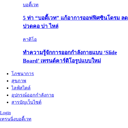
บอดี้เวท
5 ท่า “บอดี้เวท” แก้อาการออฟฟิศซินโดรม ลด
ปวดคอ บ่า ไหล่
คาดิโอ
ทำความรู้จักการออกกำลังกายแบบ ‘Slide
Board’ เทรนด์คาร์ดิโอรูปแบบใหม่
โภชนาการ
สุขภาพ
ไลฟ์สไตล์
อุปกรณ์ออกกำลังกาย
สารบัญเว็บไซต์
Login
เทรนนิ่ง
บอดี้เวท