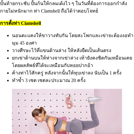
บั้นท้ายกระชับ ปั้นก้นให้กลมเด้งไว ๆ ในวันที่ต้องการออกกำลัง
กายไม่หนักมาก ท่า Clamshell ถือได้ว่าตอบโจทย์
การตั้งท่า Clamshell
นอนตะแคงให้ขาวางทับกัน โดยสะโพกและเข่าจะต้องงอทำ
มุม 45 องศา
วางศีรษะไว้ที่แขนด้านล่าง ให้หลังยืดเป็นเส้นตรง
ยกเข่าด้านบนให้ห่างจากเข่าล่าง เท้ายังคงชิดกันเหมือนเคย
โดยผลลัพธ์ที่ได้จะเหมือนกับหอยปากอ้า
ค้างท่าไว้สักครู่ หลังจากนั้นให้หุบเข่าลง นับเป็น 1 ครั้ง
ทำซ้ำ 3 เซต เซตละประมาณ 20 ครั้ง