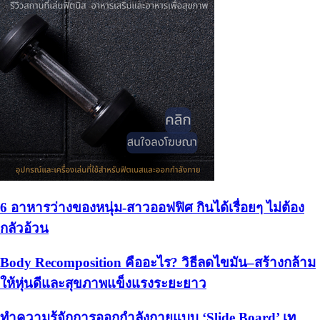
6 อาหารว่างของหนุ่ม-สาวออฟฟิศ กินได้เรื่อยๆ ไม่ต้อง
กลัวอ้วน
Body Recomposition คืออะไร? วิธีลดไขมัน–สร้างกล้าม
ให้หุ่นดีและสุขภาพแข็งแรงระยะยาว
ทำความรู้จักการออกกำลังกายแบบ ‘Slide Board’ เท