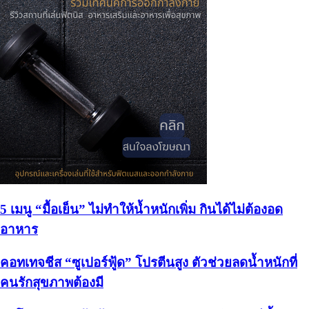
5 เมนู “มื้อเย็น” ไม่ทำให้น้ำหนักเพิ่ม กินได้ไม่ต้องอด
อาหาร
คอทเทจชีส “ซูเปอร์ฟู้ด” โปรตีนสูง ตัวช่วยลดน้ำหนักที่
คนรักสุขภาพต้องมี