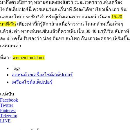
มาถึงตรงนี้สาวๆ หลายคนคงสงสัยว่า ระยะเวลาการเล่นเครื่อง
ไซด์สเต็ปเปอร์นี้ ควรเล่นวันละกี่นาที ถึงจะได้ขาเรียวเล็ก เอว ก้น
และสะโพกกระชับ? สำหรับผู้เริ่มเล่นเราขอแนะนำวันละ
15-20
นาที/วัน
เพียงเท่านี้ก็รู้สึกกล้ามเนื้อร้าวราน โดนกล้ามเนื้อเต็มๆ
แล้วล่ะค่า หากเล่นจนชินแล้วก็ควรเพิ่มเป็น 30-40 นาที/วัน สัปดาห์
ละ 4-5 ครั้ง รับรองว่า น่อง ต้นขา สะโพก ก้น เอวจะค่อยๆ เฟิร์มขึ้น
แน่นอนค่า
ที่มา :
women.trueid.net
Tags
ลดหุ่นด้วยเครื่องไซด์สเต็ปเปอร์
เครื่องไซด์สเต็ปเปอร์
แบ่งปัน
Facebook
Twitter
Pinterest
Telegram
LINE