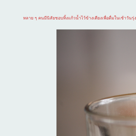
หลาย ๆ คนมีนิสัยชอบทิ้งแก้วน้ำไว้ข้างเตียงเพื่อดื่มในเช้าวันรุ่งข