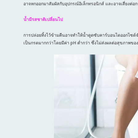
อาจหกออกมาสัมผัสกับอุปกรณ์อิเล็กทรอนิกส์ และอาจเสี่ยงต่อกา
น้ำมีรสชาติเปลี่ยนไป
การปล่อยทิ้งไว้ข้ามคืนอาจทำให้น้ำดูดซับคาร์บอนไดออกไซด์จ
เป็นกรดมากกว่าโดยมีค่า pH ต่ำกว่า ซึ่งไม่ส่งผลต่อสุขภาพขอ