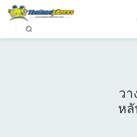
วา
หลั