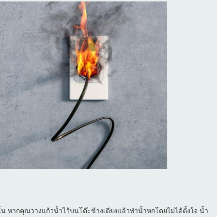
ังนั้น หากคุณวางแก้วน้ำไว้บนโต๊ะข้างเตียงแล้วทำน้ำหกโดยไม่ได้ตั้งใจ น้ำ