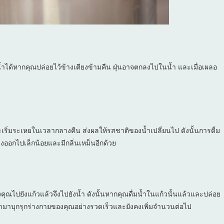
ได้หากคุณปล่อยไว้ข้างเตียงข้ามคืน ฝุ่นอาจตกลงไปในน้ำ และเมื่อเผลอ
นจะเริ่มระเหยในเวลากลางคืน ส่งผลให้รสชาติของน้ำเปลี่ยนไป ดังนั้นการดื่ม
างออกไปเล็กน้อยและมีกลิ่นเหม็นอีกด้วย
ุณไปยังแก้วแล้วจึงไปยังน้ำ ดังนั้นหากคุณดื่มน้ำในแก้วนั้นแล้วและปล่อย
ะเข้ามาบุกรุกร่างกายของคุณอย่างรวดเร็วและยังคงเพิ่มจำนวนต่อไป