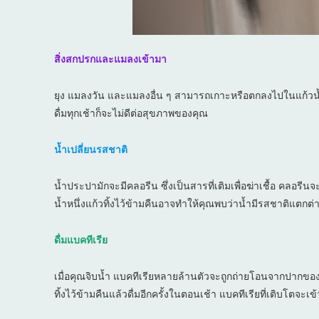
สิ่งสกปรกและแมลงเข้ามา
ยุง แมลงวัน และแมลงอื่น ๆ สามารถเกาะหรือตกลงไปในแก้วน้ำ
ดื่มทุกเช้าก็จะไม่ดีต่อสุขภาพของคุณ
น้ำเปลี่ยนรสชาติ
น้ำประปามักจะมีคลอรีน ซึ่งเป็นสารที่เติมเพื่อฆ่าเชื้อ คลอรี
น้ำหนึ่งแก้วทิ้งไว้ข้ามคืนอาจทำให้คุณพบว่าน้ำมีรสชาติแตกต่
ดื่มแบคทีเรีย
เมื่อคุณจิบน้ำ แบคทีเรียหลายล้านตัวจะถูกถ่ายโอนจากปากของค
ทิ้งไว้ข้ามคืนแล้วดื่มอีกครั้งในตอนเช้า แบคทีเรียที่เติบโตจ