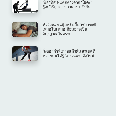
‘พิลาทิส’ ที่แตกต่างจาก ‘โยคะ’ :
รู้จักวิธีดูแลสุขภาพแบบยั่งยืน
หัวถึงหมอนปุ๊บหลับปั๊บ ใช่ว่าจะดี
เสมอไป! หมอเตือนอาจเป็น
สัญญาณอันตราย
วิ่งออกกำลังกายแล้วคัน สาเหตุที่
หลายคนไม่รู้ โดยเฉพาะมือใหม่