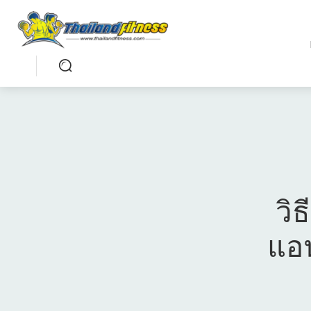
วิ
แอน