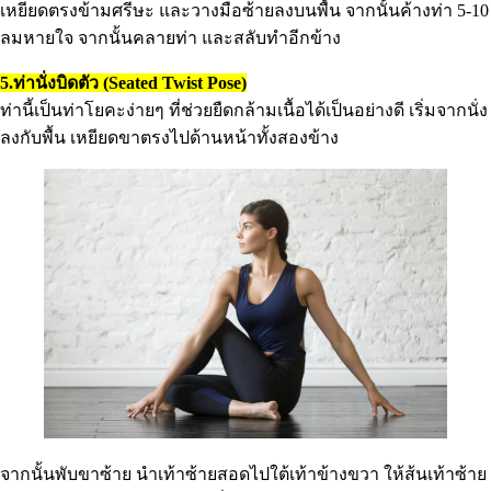
เหยียดตรงข้ามศรีษะ และวางมือซ้ายลงบนพื้น จากนั้นค้างท่า 5-10
ลมหายใจ จากนั้นคลายท่า และสลับทำอีกข้าง
5.ท่านั่งบิดตัว (Seated Twist Pose)
ท่านี้เป็นท่าโยคะง่ายๆ ที่ช่วยยืดกล้ามเนื้อได้เป็นอย่างดี เริ่มจากนั่ง
ลงกับพื้น เหยียดขาตรงไปด้านหน้าทั้งสองข้าง
จากนั้นพับขาซ้าย นำเท้าซ้ายสอดไปใต้เท้าข้างขวา ให้ส้นเท้าซ้าย