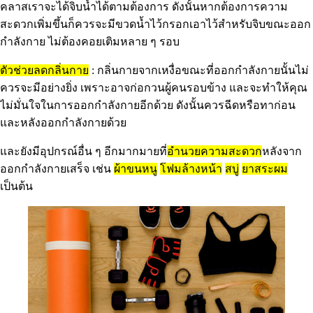
คลาสเราจะได้จิบน้ำได้ตามต้องการ ดังนั้นหากต้องการความ
สะดวกเพิ่มขึ้นก็ควรจะมีขวดน้ำไว้กรอกเอาไว้สำหรับจิบขณะออก
กำลังกาย ไม่ต้องคอยเติมหลาย ๆ รอบ
ตัวช่วยลดกลิ่นกาย
: กลิ่นกายจากเหงื่อขณะที่ออกกำลังกายนั้นไม่
ควรจะมีอย่างยิ่ง เพราะอาจก่อกวนผู้คนรอบข้าง และจะทำให้คุณ
ไม่มั่นใจในการออกกำลังกายอีกด้วย ดังนั้นควรฉีดหรือทาก่อน
และหลังออกกำลังกายด้วย
และยังมีอุปกรณ์อื่น ๆ อีกมากมายที่
อำนวยความสะดวก
หลังจาก
ออกกำลังกายเสร็จ เช่น
ผ้าขนหนู
โฟมล้างหน้า
สบู่
ยาสระผม
เป็นต้น