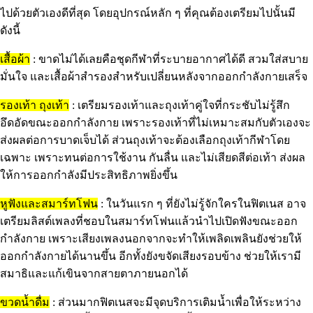
ไปด้วยตัวเองดีที่สุด โดยอุปกรณ์หลัก ๆ ที่คุณต้องเตรียมไปนั้นมี
ดังนี้
เสื้อผ้า
: ขาดไม่ได้เลยคือชุดกีฬาที่ระบายอากาศได้ดี สวมใส่สบาย
มั่นใจ และเสื้อผ้าสำรองสำหรับเปลี่ยนหลังจากออกกำลังกายเสร็จ
รองเท้า ถุงเท้า
: เตรียมรองเท้าและถุงเท้าคู่ใจที่กระชับไม่รู้สึก
อึดอัดขณะออกกำลังกาย เพราะรองเท้าที่ไม่เหมาะสมกับตัวเองจะ
ส่งผลต่อการบาดเจ็บได้ ส่วนถุงเท้าจะต้องเลือกถุงเท้ากีฬาโดย
เฉพาะ เพราะทนต่อการใช้งาน กันลื่น และไม่เสียดสีต่อเท้า ส่งผล
ให้การออกกำลังมีประสิทธิภาพยิ่งขึ้น
หูฟังและสมาร์ทโฟน
: ในวันแรก ๆ ที่ยังไม่รู้จักใครในฟิตเนส อาจ
เตรียมลิสต์เพลงที่ชอบในสมาร์ทโฟนแล้วนำไปเปิดฟังขณะออก
กำลังกาย เพราะเสียงเพลงนอกจากจะทำให้เพลิดเพลินยังช่วยให้
ออกกำลังกายได้นานขึ้น อีกทั้งยังขจัดเสียงรอบข้าง ช่วยให้เรามี
สมาธิและแก้เขินจากสายตาภายนอกได้
ขวดน้ำดื่ม
: ส่วนมากฟิตเนสจะมีจุดบริการเติมน้ำเพื่อให้ระหว่าง