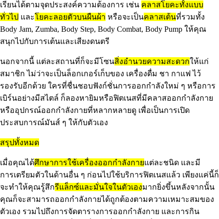
เรียนได้ตามจุดประสงค์ความต้องการ เช่น
คลาสโยคะทั้งแบบ
ทั่วไป
และ
โยคะลอยตัวบนผืนผ้า
หรือจะเป็น
คลาสเต้น
ที่รวมทั้ง
Body Jam, Zumba, Body Step, Body Combat, Body Pump ให้คุณ
สนุกไปกับการเต้นและเสียงดนตรี
นอกจากนี้ แต่ละสถานที่ก็จะมีโซน
สิ่งอำนวยความสะดวก
ให้แก่
สมาชิก ไม่ว่าจะเป็นล็อกเกอร์เก็บของ เครื่องดื่ม ชา กาแฟ ไว้
รองรับอีกด้วย ใครที่ชื่นชอบฟังก์ชั่นการออกกำลังใหม่ ๆ หรือการ
เบิร์นอย่างมีสไตล์ ก็ลองหายิมหรือฟิตเนสที่มีคลาสออกกำลังกาย
หรืออุปกรณ์ออกกำลังกายที่หลากหลายดู เพื่อเป็นการเปิด
ประสบการณ์มันส์ ๆ ให้กับตัวเอง
สรุปทั้งหมด
เมื่อคุณได้
ศึกษาการใช้เครื่องออกกำลังกาย
แต่ละชนิด และมี
การเตรียมตัวในด้านอื่น ๆ ก่อนไปใช้บริการฟิตเนสแล้ว เพียงแค่นี้ก็
จะทำให้คุณรู้สึก
รีแล็กซ์และมั่นใจในตัวเอง
มากยิ่งขึ้นหลังจากนั้น
คุณก็จะสามารถออกกำลังกายได้ถูกต้องตามความเหมาะสมของ
ตัวเอง รวมไปถึงการจัดตารางการออกกำลังกาย และการกิน