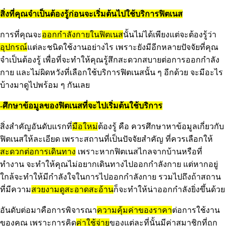
สิ่งที่คุณจำเป็นต้องรู้ก่อนจะเริ่มต้นไปใช้บริการฟิตเนส
การที่คุณจะ
ออกกำลังกายในฟิตเนส
นั้นไม่ได้เพียงแต่จะต้องรู้ว่า
อุปกรณ์
แต่ละชนิดใช้งานอย่างไร เพราะยังมีอีกหลายปัจจัยที่คุณ
จำเป็นต้องรู้ เพื่อที่จะทำให้คุณรู้สึกสะดวกสบายต่อการออกกำลัง
กาย และไม่ผิดหวังที่เลือกใช้บริการฟิตเนสนั้น ๆ อีกด้วย จะมีอะไร
บ้างมาดูไปพร้อม ๆ กันเลย
-ศึกษาข้อมูลของฟิตเนสที่จะไปเริ่มต้นใช้บริการ
สิ่งสำคัญอันดับแรกที่
มือใหม่
ต้องรู้ คือ ควรศึกษาหาข้อมูลเกี่ยวกับ
ฟิตเนสให้ละเอียด เพราะสถานที่เป็นปัจจัยสำคัญ ที่ควรเลือกให้
สะดวกต่อการเดินทาง
เพราะหากฟิตเนสไกลจากบ้านหรือที่
ทำงาน จะทำให้คุณไม่อยากเดินทางไปออกกำลังกาย แต่หากอยู่
ใกล้จะทำให้มีกำลังใจในการไปออกกำลังกาย รวมไปถึงถ้าสถาน
ที่มีความ
สวยงามดูสะอาดสะอ้าน
ก็จะทำให้น่าออกกำลังยิ่งขึ้นด้วย
อันดับต่อมาคือการพิจารณา
ความคุ้มค่าของราคา
ต่อการใช้งาน
ของคุณ เพราะการคิด
ค่าใช้จ่าย
ของแต่ละที่นั้นมีค่าสมาชิกที่ถูก