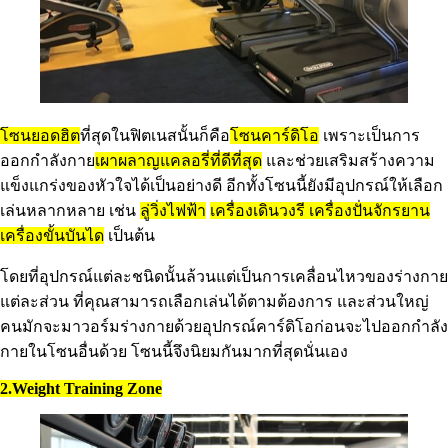
โซนยอดฮิต
ที่สุดในฟิตเนสนั้นก็คือ
โซนคาร์ดิโอ
เพราะเป็นการ
ออกกำลังกาย
เผาผลาญแคลอรี่ที่ดีที่สุด
และช่วยเสริมสร้างความ
แข็งแกร่งของหัวใจได้เป็นอย่างดี อีกทั้งโซนนี้ยังมีอุปกรณ์ให้เลือก
เล่นหลากหลาย เช่น
ลู่วิ่งไฟฟ้า
เครื่องเดินวงรี
เครื่องปั่นจักรยาน
เครื่องขั้นบันได
เป็นต้น
โดยที่อุปกรณ์แต่ละชนิดนั้นล้วนแต่เป็นการเคลื่อนไหวของร่างกาย
แต่ละส่วน ที่คุณสามารถเลือกเล่นได้ตามต้องการ และส่วนใหญ่
คนมักจะมาวอร์มร่างกายด้วยอุปกรณ์คาร์ดิโอก่อนจะไปออกกำลัง
กายในโซนอื่นด้วย โซนนี้จึงนิยมกันมากที่สุดนั่นเอง
2.Weight Training Zone