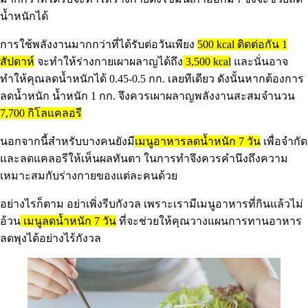
น้ำหนักได้
การใช้พลังงานมากกว่าที่ได้รับต่อวันเพียง
500 kcal ติดต่อกัน 1
สัปดาห์
จะทำให้ร่างกายเผาผลาญได้ถึง
3,500 kcal
และนั่นอาจ
ทำให้คุณลดน้ำหนักได้ 0.45-0.5 กก. เลยทีเดียว ดังนั้นหากต้องการ
ลดน้ำหนัก น้ำหนัก 1 กก. จึงควรเผาผลาญพลังงานสะสมจำนวน
7,700 กิโลแคลอรี
นอกจากนี้สำหรับบางคนยังมี
เมนูอาหารลดน้ำหนัก 7 วัน
เพื่อจำกัด
และลดแคลอรีให้เห็นผลทันตา ในการทำจึงควรคำนึงถึงความ
เหมาะสมกับร่างกายของแต่ละคนด้วย
อย่างไรก็ตาม อย่าเพิ่งรีบกังวล เพราะเรามีเมนูอาหารที่กินแล้วไม่
อ้วน
เมนูลดน้ำหนัก 7 วัน
ที่จะช่วยให้คุณวางแผนการทานอาหาร
ลดพุงได้อย่างไร้กังวล