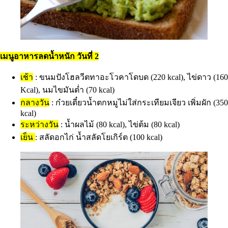
เมนูอาหารลดน้ำหนัก วันที่ 2
เช้า
: ขนมปังโฮลวีตทาอะโวคาโดบด (220 kcal), ไข่ดาว (160
Kcal), นมไขมันต่ำ (70 kcal)
กลางวัน
: ก๋วยเตี๋ยวน้ำตกหมูไม่ใส่กระเทียมเจียว เพิ่มผัก (350
kcal)
ระหว่างวัน
: น้ำผลไม้ (80 kcal), ไข่ต้ม (80 kcal)
เย็น
: สลัดอกไก่ น้ำสลัดโยเกิร์ต (100 kcal)