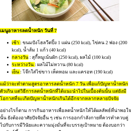
เมนูอาหารลดน้ำหนัก วันที่ 7
เช้า
: ขนมปังโฮลวีตปิ้ง 1 แผ่น (250 kcal), ไข่คน 2 ฟอง (200
kcal), น้ำส้ม 1 แก้ว (40 kcal)
กลางวัน
: สุกี้หมูเน้นผัก (250 kcal), ผลไม้ (100 kcal)
ระหว่างวัน
: ผลไม้ไม่หวาน (80 kcal)
เย็น
: โจ๊กใส่ไข่ขาว เห็ดหอม และแครอท (190 kcal)
แม้ว่าจะทำตามสูตรอาหารลดน้ำหนัก 7 วัน เพื่อแก้ปัญหาน้ำหนัก
ตัวเกิน แต่วิธีการลดน้ำหนักที่ได้แนะนำไปในเบื้องต้นนั้น แต่ยังมี
โอกาสที่จะเกิดปัญหาน้ำหนักเกินได้อีกจากหลากหลายปัจจัย
อย่างไรก็ตาม การกินอาหารเพื่อลดน้ำหนักให้ได้ผลลัพธ์ที่น่าพอใจ
นั้น ยังต้องอาศัยปัจจัยอื่น ๆ เช่น การออกกำลังกายที่ควรทำควบคู่
ไปกับการมีวินัยและความมุ่งมั่นที่จะบรรลุเป้าหมาย ต้องบอกว่า